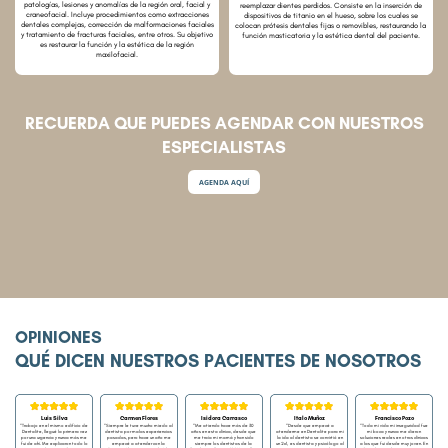
patologías, lesiones y anomalías de la región oral, facial y
reemplazar dientes perdidos. Consiste en la inserción de
craneofacial. Incluye procedimientos como extracciones
dispositivos de titanio en el hueso, sobre los cuales se
dentales complejas, corrección de malformaciones faciales
colocan prótesis dentales fijas o removibles, restaurando la
y tratamiento de fracturas faciales, entre otros. Su objetivo
función masticatoria y la estética dental del paciente.
es restaurar la función y la estética de la región
maxilofacial.
RECUERDA QUE PUEDES AGENDAR CON NUESTROS
ESPECIALISTAS
AGENDA AQUÍ
OPINIONES
QUÉ DICEN NUESTROS PACIENTES DE NOSOTROS
Luis Silva
Carmen Flores
Isidora Carrasco
Italo Muñoz
Francisco Pozo
“Desde que empecé a
“Toda mi vida mi inseguridad fue
“Trabajo en el mismo edificio de
“Siempre le tuve mucho miedo al
“Me atiendo hace más de 30
atenderme en Dentalite para mi
mi boca y nunca me dieron
Dentalite, llegué la primera vez
dentista por malas experiencias
años en esta clínica, desde que
la ida al dentista se convirtió en
soluciones reales en otras clínicas
por una urgencia y nunca más me
pasadas, pero hace un año me
me traía mi mamá y han sido
un 2x1,
es dentista y psicólogo al
a las que fui desde muy joven. En
fui de ahí. Me explicaron todo lo
empecé a atender con la
siempre los dentistas de la