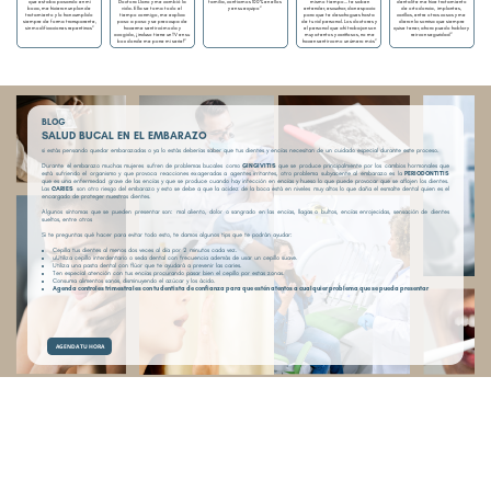
mismo tiempo... te saben
dentalite me hice tratamiento
que estaba pasando en mi
Doctora Llano y me cambió la
familia, confiamos 100% en ellos
entender, escuchar, dan espacio
de ortodoncia,
implantes,
boca, me hicieron un plan de
vida. Ella se toma todo el
y en su equipo”
para que te desahogues hasta
carillas, entre otras cosas y me
tratamiento y lo han cumplido
tiempo conmigo, me explica
de tu vid personal. Los doctores y
dieron la sonrisa que siempre
siempre de forma transparente,
paso a paso y se preocupa de
el personal que ahí trabajan son
quise tener, ahora puedo hablar y
sin modificaciones repentinas”
hacerme sentir cómoda y
muy atentos y cariñosos, no me
reir con seguridad”
acogida, ¡incluso tiene un TV en su
hacen sentir como un úmero más”
box donde me pone mi serie!”
BLOG
SALUD BUCAL EN EL EMBARAZO
si estás pensando quedar embarazadas o ya lo estás deberías saber que tus dientes y encías necesitan de un cuidado especial durante este proceso.
Durante el embarazo muchas mujeres sufren de problemas bucales como
GINGIVITIS
que se produce principalmente por los cambios hormonales que
está sufriendo el organismo y que provoca reacciones exageradas a agentes irritantes, otro problema subyacente al embarazo es la
PERIODONTITIS
que es una enfermedad grave de las encías y que se produce cuando hay infección en encías y hueso lo que puede provocar que se aflojen los dientes.
Las
CARIES
son otro riesgo del embarazo y esto se debe a que la acidez de la boca está en niveles muy altos lo que daña el esmalte dental quien es el
encargado de proteger nuestros dientes.
Algunos síntomas que se pueden presentar son: mal aliento, dolor o sangrado en las encías, llagas o bultos, encías enrojecidas, sensación de dientes
sueltos, entre otros
Si te preguntas qué hacer para evitar todo esto, te damos algunos tips que te podrán ayudar:
Cepilla tus dientes al menos dos veces al día por 2 minutos cada vez.
uUtiliza cepillo interdentario o seda dental con frecuencia además de usar un cepillo suave.
Utiliza una pasta dental con flúor que te ayudará a prevenir las caries.
Ten especial atención con tus encías procurando pasar bien el cepillo por estas zonas.
Consuma alimentos sanos, disminuyendo el azúcar y los ácido.
Agenda controles trimestrales con tu dentista de confianza para que estén atentos a cualquier problema que se pueda presentar
AGENDA TU HORA