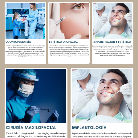
ODONTOPEDIATRÍA
ESTÉTICA OROFACIAL
REHABILITACIÓN Y ESTÉTICA
La odontopediatría es la especialidad de la odontología
La estética orofacial es una disciplina que combina la
La rehabilitación y estética oral se enfoca en restaurar la
que se dedica al cuidado oral de los niños, desde la
odontología con procedimientos estéticos para mejorar
función masticatoria y la apariencia estética de la boca.
infancia hasta la adolescencia. Se enfoca en la
la apariencia y funcionalidad de la región facial. Incluye
Combina tratamientos odontológicos como prótesis fijas
prevención, diagnóstico y tratamiento de enfermedades
tratamientos como blanqueamiento dental, corrección
o removibles, y procedimientos estéticos como
dentales específicas de esta etapa, así como en la
de sonrisa gingival, rellenos faciales, entre otros, con el
blanqueamiento dental o carillas, para mejorar la
educación sobre hábitos de higiene oral adecuados
objetivo de lograr una armonía estética en la sonrisa y el
estética y la salud oral del paciente.
desde temprana edad.
rostro.
CIRUGÍA MAXILOFACIAL
IMPLANTOLOGÍA
Especialidad quirúrgica de la odontología y la medicina que
Especialidad de la odontología dedicada a la colocación de
se ocupa del diagnóstico, tratamiento y rehabilitación de
implantes dentales en el hueso maxilar o mandibular para