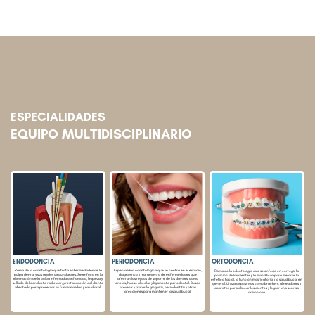
ESPECIALIDADES
EQUIPO MULTIDISCIPLINARIO
ENDODONCIA
PERIODONCIA
ORTODONCIA
Rama de la odontología que trata enfermedades de la
Especialidad odontológica que se centra en el estudio,
Rama de la odontología que se enfoca en corregir la
pulpa dental y sus tejidos circundantes. Se enfoca en la
diagnóstico y tratamiento de enfermedades que
posición de los dientes y la mandíbula para mejorar la
eliminación de la pulpa infectada o inflamada, limpieza y
afectan los tejidos de soporte de los dientes, como
estética facial, la función masticatoria y la salud bucal en
sellado del conducto radicular, y restauración del diente
encías, hueso alveolar y ligamento periodontal. Busca
general. Utiliza dispositivos como brackets, alineadores y
afectado para preservar su funcionalidad y salud oral.
prevenir y tratar la gingivitis, periodontitis y otras
aparatos para alinear los dientes y lograr una sonrisa
afecciones para mantener la salud bucal.
armoniosa.