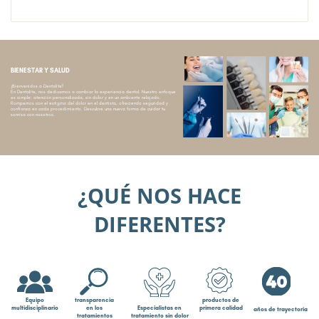
BIENESTAR Y SALUD
¡Bienvenidos a Dentalite!
En Dentalite, nos dedicamos a cambiar la experiencia dental. Nuestro enfoque
es simple: atención personalizada, sin dolor y en un ambiente relajado.
Rompemos con el estigma del dolor en el dentista, ofreciendo seguridad y
confianza en cada procedimiento. Descubre una nueva forma de cuidar tu
sonrisa con nosotros.
¿QUÉ NOS HACE
DIFERENTES?
Equipo
transparencia
productos de
Especialistas en
multidisciplinario
en los
primera calidad
años de trayectoria
tratamiento sin dolor
tratamientos